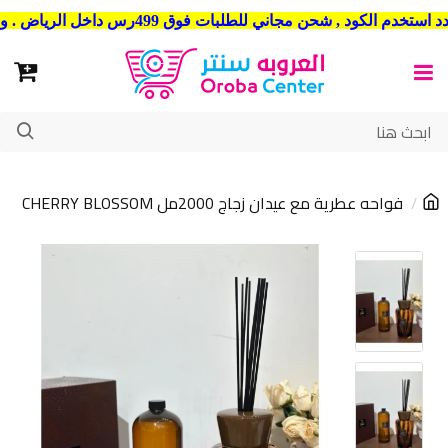
شحن مجاني للطلبات فوق 499رس داخل الرياض . وشحن الي جميع مدن المملكة العربية السعودية
فواحه عطرية مع عيدان زجاج 2000مل CHERRY BLOSSOM