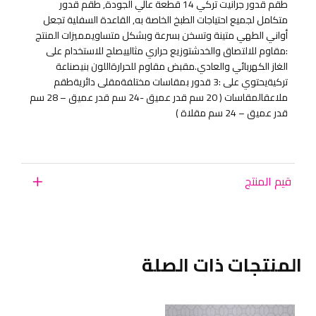
طقم قدور جرانيت تركي 14 قطعة عالي الجودة, طقم قدور
متكامل لجميع احتياجات الطبخ الخاصة به, القاعدة السفلية تجعل
أواني الطهي متينة وتسخن بسرعة وبشكل متساويمميزات المنتج
:مقاوم للالتصاق والخدشتوزيع حراري مثالييصلح للاستخدام على
الغاز الكهربائي والعادي.مقبض مقاوم للحرارةاللون بنيصناعة
تركيةيحتوي على :3 قدور بمقاسات مختلفةمقلى دائريةطقم
ملاعقالمقاسات ( 20 سم قدر عميق -24 سم قدر عميق – 28 سم
قدر عميق – 24 سم مقلاة )
قيم المنتج
المنتجات ذات الصلة