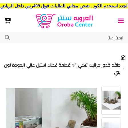
شحن مجاني للطلبات فوق 499رس داخل الرياض . وشحن الي جميع مدن المملكة العربية السعودية
طقم قدور جرانيت تركي 14 قطعة غطاء استيل عالي الجودة لون
بني