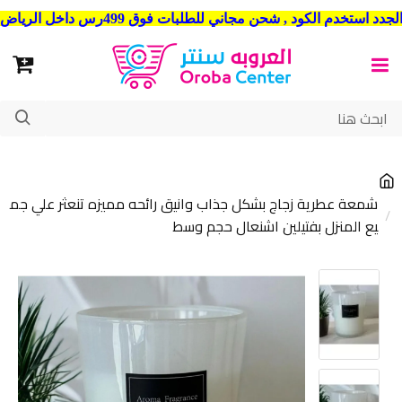
شحن مجاني للطلبات فوق 499رس داخل الرياض . وشحن الي جميع مدن المملكة العربية السعودية
شمعة عطرية زجاج بشكل جذاب وانيق رائحه مميزه تنعثر علي جم
يع المنزل بفتيلين اشنعال حجم وسط