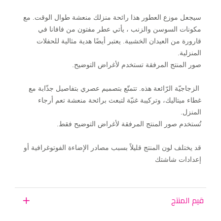
سيجعل موزع العطور هذا رائحة منزلك منعشة طوال الوقت. مع
مكونات السوسن والزنب ، يأتي عطر مفتون من فافانا في
قارورة من العيدان الخشبية. يعتبر أيضًا هدية مثالية للحفلات
المنزلية.
صور المنتج المرفقة تستخدم لأغراض التوضيح.
الزجاجيّة الرّائعة هذه. تتمتّع بتصميم عصري بتفاصيل جذّابة مع
غطاء ميتاليك، وتركيبة غنيّة لتبعث برائحة منعشة تعم أرجاء
المنزل.
تُستخدم صور المنتج المرفقة لأغراض التوضيح فقط.
قد يختلف لون المنتج قليلاً بسبب مصادر الإضاءة الفوتوغرافية أو
إعدادات شاشتك
قيم المنتج