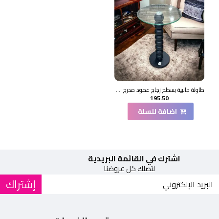
طاولة جانبية بسطح زجاج عمود مدرج اسود 35×35×75سم
195.50
اضافة للسلة
اشترك في القائمة البريدية
لتصلك كل عروضنا
إشتراك