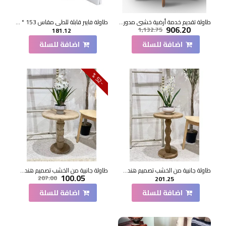
طاولة تقديم خدمة أرضية خشبي مدور 120*120*33سم
طاولة فايبر قابلة للطي مقاس 153 * 70*73سم
906.20
1,132.75
181.12
اضافة للسلة
اضافة للسلة
2
5
-
%
طاولة جانبية من الخشب تصميم هندسي ابداع مقاس51×36×36سم
طاولة جانبية من الخشب تصميم هندسي ابداع مقاس47×44×44سم
100.05
207.00
201.25
اضافة للسلة
اضافة للسلة