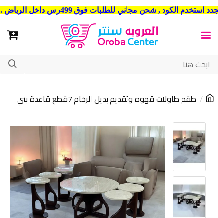
شحن مجاني للطلبات فوق 499رس داخل الرياض . وشحن الي جميع مدن المملكة العربية السعودية
طقم طاولات قهوه وتقديم بديل الرخام 7قطع قاعدة بني