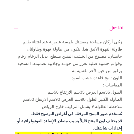
تفاصيل
زيّني أركان مساحة معيشتك بلمسة عصرية عند اقتناء طقم
طاولة القهوة الأنيق هذا. يتكون من طاولة قهوة وطاولتان
جانبيتان، مصنوع من الخشب المتين بسطح بديل الرخام رخام
وقوائم خشبية صلبة تعزز من جودته وجاذبية تصميمه. امسحيه
برفق من حين لآخر للعناية به.
اللون : بيج قاعدة خشب اسود
المقاسات :
الطول 35سم العرض 35سم الارتفاع 56سم
الطاوله الكبير الطول 90سم العرض 90سم الارتفاع 50سم
ملاحظه الطاولة لا يشمل التركيب خارج الرياض
تُستخدم صور المنتج المرفقة في أغراض التوضيح فقط.
قد يختلف لون المنتج قليلاً بسبب مصادر الإضاءة الفوتوغرافية أو
إعدادات شاشتك.