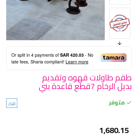
Or split in
4
payments of
SAR 420.03
- No
late fees, Sharia compliant!
Learn more
طقم طاولات قهوه وتقديم
بديل الرخام 7قطع قاعدة بني
متوفر
اخرى
1,680.15