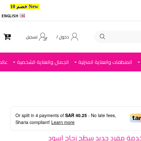
New خصم 10% إضافي للعملاء الجدد استخدم الكود ,
ENGLISH
دخول /
تسجيل
المنظفات والعناية المنزلية
الجمال والعناية الشخصية
عالم
Or split in
4
payments of
SAR 40.25
- No late fees,
Sharia compliant!
Learn more
دمة مفرد حديد سطح زجاج اسود