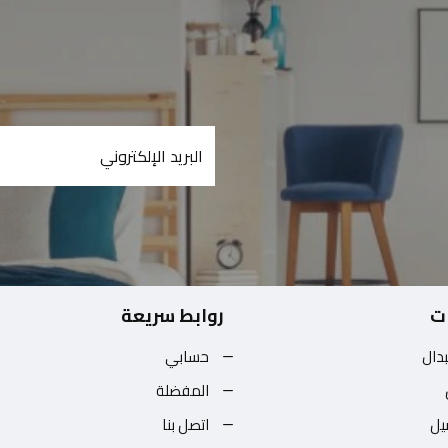
ت
روابط سريعة
بدال
حسابي
المفضلة
يل
اتصل بنا