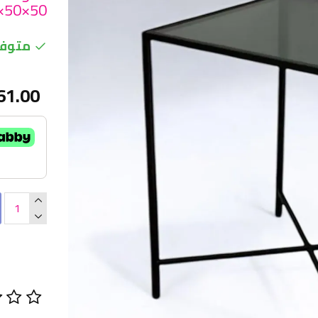
50×50×60سم
متوفر
61.00