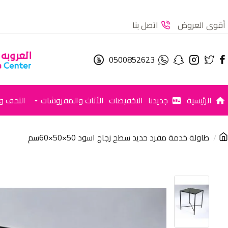
أقوى العروض
اتصل بنا
0500852623
الرئيسية
جديدنا
التخفيضات
الأثاث والمفروشات
التحف وا
طاولة خدمة مفرد حديد سطح زجاج اسود 50×50×60سم