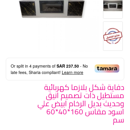
Or split in
4
payments of
SAR 237.50
- No
late fees, Sharia compliant!
Learn more
دفاية شكل بلازما كهربائية
مستطيل ذات تصميم انيق
وحديث بديل الرخام ابيض علي
اسود مقاس 160*40*60
سم