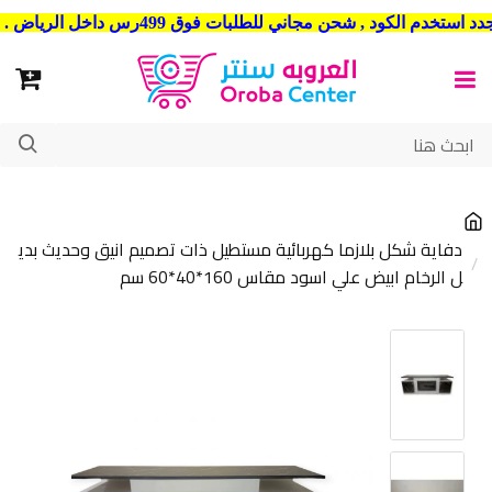
شحن مجاني للطلبات فوق 499رس داخل الرياض . وشحن الي جميع مدن المملكة العربية السعودية
دفاية شكل بلازما كهربائية مستطيل ذات تصميم انيق وحديث بدي
ل الرخام ابيض علي اسود مقاس 160*40*60 سم