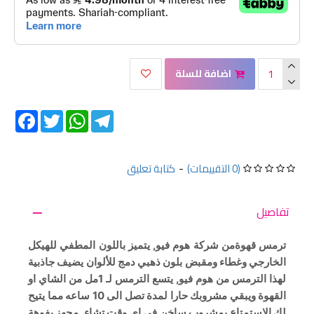
اضافة للسلة
Facebook
Twitter
WhatsApp
Telegram
(0 التقييمات)
-
كتابة تعليق
تفاصيل
ترمس قهوةمن شركة هوم فيو, يتميز باللون المطفي للهيكل
الخارجي وغطاء ومقبض بلون ذهبي دمج للألوان يضيف جاذبية
لهذا الترمس من هوم فيو, يتسع الترمس لـ 1مل من الشاي او
القهوة ويبقي مشروبك حارا لمدة تصل الى 10 ساعه مما يتيح
لك الاستمتاع بمشروب ساخن في اي وقت تشاء, مجهز بفوهة