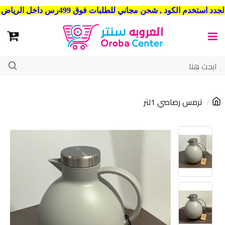
شحن مجاني للطلبات فوق 499رس داخل الرياض . وشحن الي جميع مدن المملكة العربية السعودية
ترمس رصاصي 1لتر