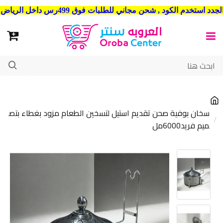
شحن مجاني للطلبات فوق 499رس داخل الرياض . وشحن الي جميع مدن المملكة العربية السعودية
سخان بوفية صحن تقديم استيل لتسخين الطعام مزود بغطاء بتص
ميم فريد6000مل