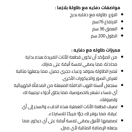
مواصفات دفايه مع طاولة بلازما :
النوع: طاوله مع دفايه بدرج
الارتفاع 76سم
العمق 36 سم
الطول 200 سم
مميزات طاوله مع دفايه :
من المؤكد أن تكون قطعة الأثاث الفريدة هذه بداية
محادثة، مما يضفي لمسة أنيقة على منزلك.
تتميز الطاولة بموقد وعباء حجري جميل، مما يجعلها مثالية
لعرض الصور والديكورات الأخرى.
ستجعل ألسنة اللهب الدافئة المنبعثة من المدفأة الكهربائية
أي مساء تشعر بالخصوصية، مما يخلق أجواء ترحيبية لك
ولضيوفك.
تضيف قطعة الأثاث العملية هذه الدفء والسحر إلى أي
غرفة، مما يوفر لك جوًا مريحًا للاسترخاء.
تصميمها الأنيق يضفي لمسة أنيقة على أي ديكور، مما
يجعله الإضافة المثالية لأي منزل.