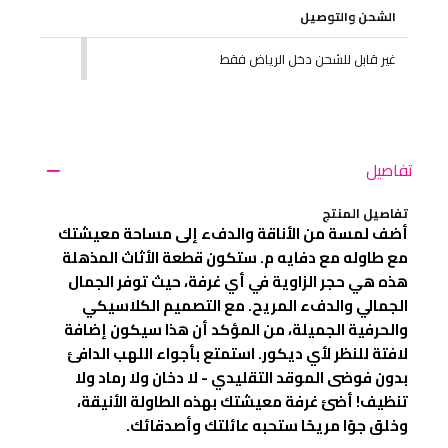
الشحن والتوصيل
غير قابل للشحن دخل الرياض فقط
تفاصيل
تفاصيل المنتج
أضف لمسة من الأناقة والدفء إلى مساحة معيشتك
مع طاوله مع دفايه م. ستكون قطعة الأثاث المذهلة
هذه هي حجر الزاوية في أي غرفة، حيث توفر الجمال
الجمالي والدفء المريح. مع التصميم الكلاسيكي
والحرفية الجميلة، من المؤكد أن هذا سيكون إضافة
لافتة للنظر لأي ديكور. استمتع بأجواء اللهب الدافئ
بدون فوضى الموقد التقليدي - لا دخان ولا رماد ولا
تنظيف! أضئ غرفة معيشتك بهذه الطاولة الأنيقة،
وخلق جوًا مريحًا ستحبه عائلتك وأصدقائك.