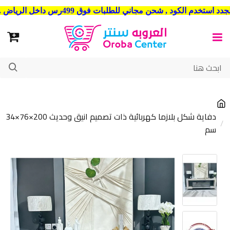
شحن مجاني للطلبات فوق 499رس داخل الرياض . وشحن الي جميع مدن المملكة العربية السعودية
دفاية شكل بلازما كهربائية ذات تصميم انيق وحديث 200×76×34
سم