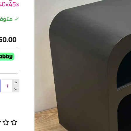
×45×40سم لون اسود
متوفر
60.00