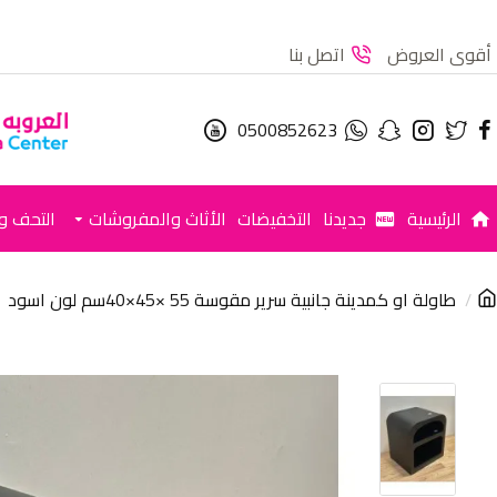
أقوى العروض
اتصل بنا
0500852623
الرئيسية
جديدنا
التخفيضات
الأثاث والمفروشات
التحف وا
طاولة او كمدينة جانبية سرير مقوسة 55 ×45×40سم لون اسود