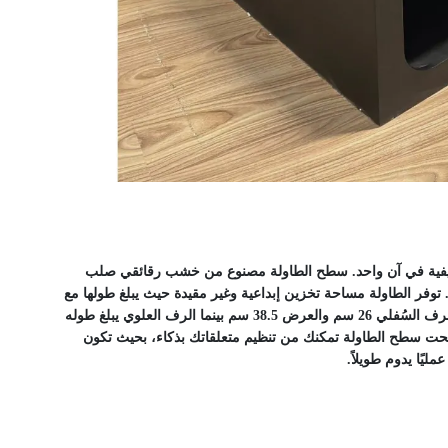
وظيفية في آن واحد. سطح الطاولة مصنوع من خشب رقائقي صلب
ة. توفر الطاولة مساحة تخزين إبداعية وغير مقيدة حيث يبلغ طولها مع
تصميم 55 سم وعرضها 45 سم وعمقها 40 سم للتخزين والطول الداخلي للرف السُفلي 26 سم والعرض 38.5 سم بينما الرف العلوي يبلغ طوله
حة تحت سطح الطاولة تمكنك من تنظيم متعلقاتك بذكاء، بحيث تكون
ليًا يدوم طويلاً.