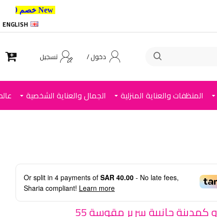
New خصم 10% إضافي للعملاء الجدد استخدم الكود ,
ENGLISH
دخول /
تسجيل
المنظفات والعناية المنزلية
الجمال والعناية الشخصية
عالم
Or split in
4
payments of
SAR 40.00
- No late fees,
Sharia compliant!
Learn more
طاولة او كمدينة جانبية سرير مقوسة 55