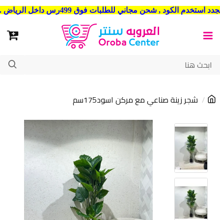
شحن مجاني للطلبات فوق 499رس داخل الرياض . وشحن الي جميع مدن المملكة العربية السعودية
شجر زينة صناعي مع مركن اسود175سم