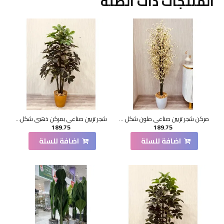
المنتجات ذات الصلة
مركن شجر تزيين صناعي ملون شكل حديث 175سم
شجر تزيين صناعي بمركن ذهبي شكل حديث 150سم
189.75
189.75
اضافة للسلة
اضافة للسلة