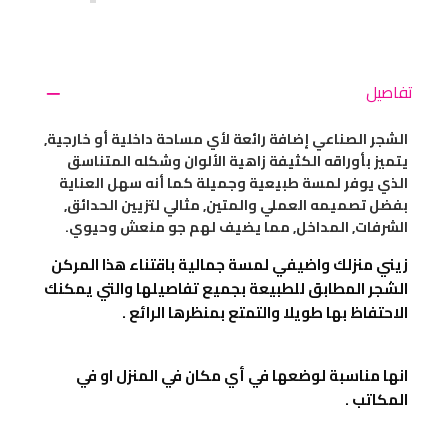
تفاصيل
الشجر الصناعي إضافة رائعة لأي مساحة داخلية أو خارجية,
يتميز بأوراقه الكثيفة زاهية الألوان وشكله المتناسق
الذي يوفر لمسة طبيعية وجميلة كما أنه سهل العناية
بفضل تصميمه العملي والمتين, مثالي لتزيين الحدائق,
الشرفات, المداخل, مما يضيف لهم جو منعش وحيوي.
زيني منزلك واضيفي لمسة جمالية باقتناء هذا المركن
الشجر المطابق للطبيعة بجميع تفاصيلها والتي يمكنك
الاحتفاظ بها طويلا والتمتع بمنظرها الرائع .
انها مناسبة لوضعها في أي مكان في المنزل او في
المكاتب .