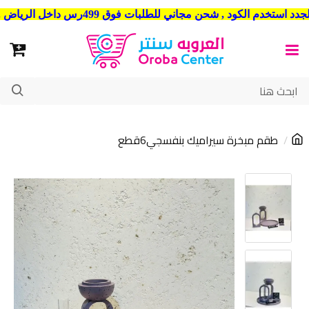
شحن مجاني للطلبات فوق 499رس داخل الرياض . وشحن الي جميع مدن المملكة العربية السعودية
طقم مبخرة سيراميك بنفسجي6قطع