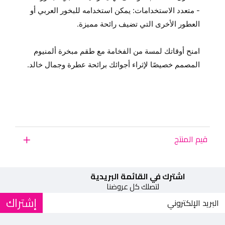
- م
تعدد الاستخدامات
: يمكن استخدامه للبخور العربي أو
العطور الأخرى التي تضيف رائحة مميزة.
امنح أوقاتك لمسة من الفخامة مع طقم مبخرة ألمنيوم
المصمم خصيصًا لإثراء أجوائك برائحة عطرة وجمال خالد.
اطلبه الآن من متجر زون وان واحصل على تجربة فريدة
تستحقها.
القياسات
المبخره الطول 10سم العرض 10سم الارتفاع 16سم
الشمعدان الطول 7سم العرض 3.5سم الارتفاع 13سم
قيم المنتج
الطوفريه الطول 19سم العرض 19سم الارتفاع 2سم
الاستاند الطول 4.5سم العرض 2سم الارتفاع 2سم
اشترك في القائمة البريدية
لتصلك كل عروضنا
إشتراك