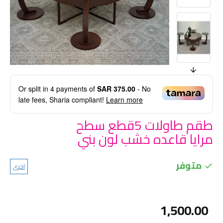
Or split in
4
payments of
SAR 375.00
- No
late fees, Sharia compliant!
Learn more
طقم طاولات 5قطع سطح
مرايا قاعده خشب لون بني
متوفر
اخرى
1,500.00