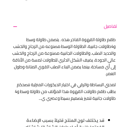
تفاصيل
طقم طاولة القهوة الفاخر هذه . يتضمن طاولة وسط
و4طاولات جانبية، الطاولة الوسط مصنوعه من الزجاج والخشب
والحديد الصلب، والطاولات الجانبية مصنوعة من الزجاج والخشب
عالي الجودة، يضيف الشكل الدئري للطاولات لمسة من الأناقة
إلى أي مساحة، بينما يضمن البناء الصلب القوي المتانة وطول
العمر.
لمحبي البساطة والرقي في اختيار الديكورات المنزلية ننصحكم
بطلب طقم طاولات القهوة هذا المؤلف من طاولة وسط و4
طاولات جانبية تتميز بتصميم بسيط وعصري ي...
قد يختلف لون المنتج قليلاً بسبب الإضاءة