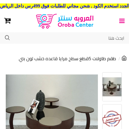
شحن مجاني للطلبات فوق 499رس داخل الرياض . وشحن الي جميع مدن المملكة العربية السعودية
طقم طاولات 5قطع سطح مرايا قاعده خشب لون بني