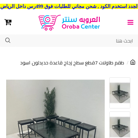
شحن مجاني للطلبات فوق 499رس داخل الرياض . وشحن الي جميع مدن المملكة العربية السعودية
طقم طاولات 7قطع سطح زجاج قاعدة حديدلون اسود