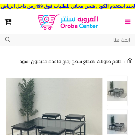
شحن مجاني للطلبات فوق 499رس داخل الرياض . وشحن الي جميع مدن المملكة العربية السعودية
طقم طاولات 5قطع سطح زجاج قاعدة حديدلون اسود