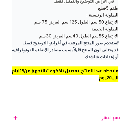
في أغراض التوضيح والتمثيل فقط.
طقم 5قطع
الطاولة الرئيسية :
الارتفاع 50 سم الطول 125 سم العرض 75 سم
الطاولة الخدمة
الارتفاع 55سم الطول 40سم العرض 30سم
تُستخدم صور المنتج المرفقة في أغراض التوضيح فقط.
قد يختلف لون المنتج قليلاً بسبب مصادر الإضاءة الفوتوغرافية
أو إعدادات شاشتك.
ملاحظه :هذا المنتج تفصيل تاخذ وقت التجهيز من15ايام
الي 20يوم
قيم المنتج