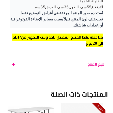
الطاولة الخدمة :
الارتفاع55سم، الطول35سم، العرض35سم
تُستخدم صور المنتج المرفقة في أغراض التوضيح فقط.
قد يختلف لون المنتج قليلاً بسبب مصادر الإضاءة الفوتوغرافية
أو إعدادات شاشتك.
ملاحظه :هذا المنتج تفصيل تاخذ وقت التجهيز من7ايام
الي 20يوم
قيم المنتج
المنتجات ذات الصلة
0
2
-
%