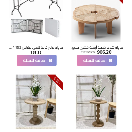
طاولة تقديم خدمة أرضية خشبي مدور 120*120*33سم
طاولة فايبر قابلة للطي مقاس 153 * 70*73سم
906.20
1,132.75
181.12
اضافة للسلة
اضافة للسلة
2
5
-
%