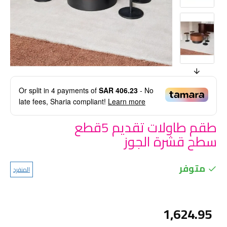
Or split in
4
payments of
SAR 406.23
- No
late fees, Sharia compliant!
Learn more
طقم طاولات تقديم 5قطع
سطح قشرة الجوز
متوفر
المنفرد
1,624.95