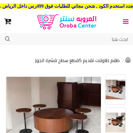
شحن مجاني للطلبات فوق 499رس داخل الرياض . وشحن الي جميع مدن المملكة العربية السعودية
طقم طاولات تقديم 5قطع سطح قشرة الجوز