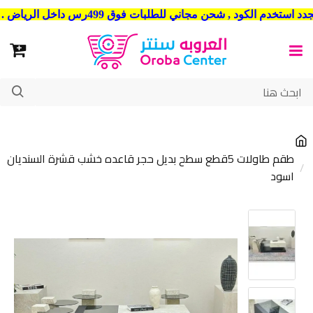
شحن مجاني للطلبات فوق 499رس داخل الرياض . وشحن الي جميع مدن المملكة العربية السعودية
طقم طاولات 5قطع سطح بديل حجر قاعده خشب قشرة السنديان
اسود