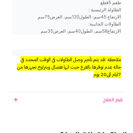
طقم 5قطع
الطاولة الرئيسية :
الارتفاع 45سم، الطول120سم، العرض75سم
الطاولات الجانبية:
الارتفاع58سم، الطول40سم، العرض35سم
ملاحظه :قد يتم تأخير وصل الطاولات في الوقت المحدد في
حاله عدم توقرها بالفرع حيث انها تفصال ويتراوح تجهزها من
7ايام الي20 يوم
قيم المنتج