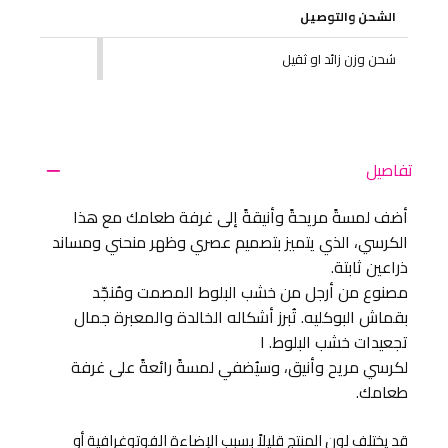
الشحن والتوصيل
شحن وزن زائد او ثقيل
تفاصيل
أضف لمسةً مريحةً وأنيقةً إلى غرفة طعامك مع هذا
الكرسي، الذي يتميز بتصميم عصري وظهر منحني ومساند
ذراعين ثابتة.
مصنوع من أرجل من خشب البلوط المصمت ومُنجّد
بقماش البوكليه. تُبرز أشكاله الخالدة والمعبرة جمال
تجعيدات خشب البلوط. ا
لكرسي مريح وأنيق، وسيُضفي لمسةً رائعةً على غرفة
طعامك.
قد يختلف لون المنتج قليلاً بسبب الإضاءة الفوتوغرافية أو