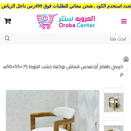
شحن مجاني للطلبات فوق 499رس داخل الرياض . وشحن الي جميع مدن المملكة العربية السعودية
كرسي طعام أرخميدس قماش بوكلية خشب البلوط 75×55×50س
م