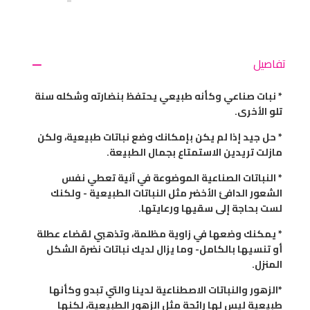
تفاصيل
* نبات صناعي وكأنه طبيعي يحتفظ بنضارته وشكله سنة
تلو الأخرى.
* حل جيد إذا لم يكن بإمكانك وضع نباتات طبيعية، ولكن
مازلت تريدين الاستمتاع بجمال الطبيعة.
* النباتات الصناعية الموضوعة في آنية تعطي نفس
الشعور الدافئ الأخضر مثل النباتات الطبيعية - ولكنك
لست بحاجة إلى سقيها ورعايتها.
* يمكنك وضعها في زاوية مظلمة، وتذهبي لقضاء عطلة
أو تنسيها بالكامل- وما يزال لديك نباتات نضرة الشكل
المنزل.
*الزهور والنباتات الاصطناعية لدينا والتي تبدو وكأنها
طبيعية ليس لها رائحة مثل الزهور الطبيعية، لكنها