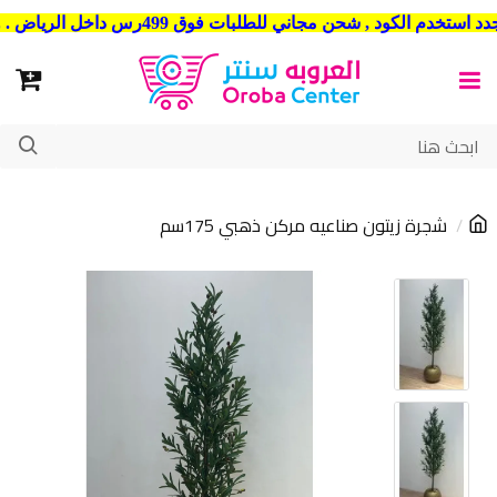
شحن مجاني للطلبات فوق 499رس داخل الرياض . وشحن الي جميع مدن المملكة العربية السعودية
شجرة زيتون صناعيه مركن ذهبي 175سم