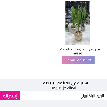
شجر تزيين صناعي بمركن سراميك شكل حديث 185سم
466.90
اضافة للسلة
اشترك في القائمة البريدية
لتصلك كل عروضنا
إشتراك