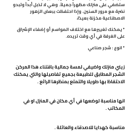
ستضفي على منزلك مظهراً جميلاً. وهي لا تذبل أبداً وتبدو
نضرة مع مرور السنين. وإذا احتفظت ببعض الزهور
الاصطناعية مخزنة بعيدًا،
* يمكنك تغييرها مع اختلاف المواسم أو إضفاء الإشراق
على الغرفة في أي وقت تريده.
* انوع : شجر صناعي
زيني منزلك واضيفي لمسة جمالية باقتناء هذا المركن
الشجر المطابق للطبيعة بجميع تفاصيلها والتي يمكنك
الاحتفاظ بها طويلا والتمتع بمنظرها الرائع .
انها مناسبة لوضعها في أي مكان في المنزل او في
المكاتب .
مناسبة كهدايا للاصدقاء والعائلة .