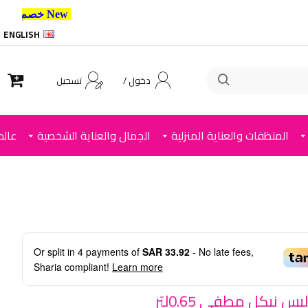
New خصم 10% إضافي للعملاء الجدد استخدم الكود ,
ENGLISH
دخول /
تسجيل
المنظفات والعناية المنزلية
الجمال والعناية الشخصية
عالم
Or split in
4
payments of
SAR 33.92
- No late fees,
Sharia compliant!
Learn more
س نيكل مطفي 0.65لتر