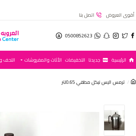
أقوى العروض
اتصل بنا
0500852623
الرئيسية
جديدنا
التخفيضات
الأثاث والمفروشات
التحف وا
ترمس اليس نيكل مطفي 0.65لتر