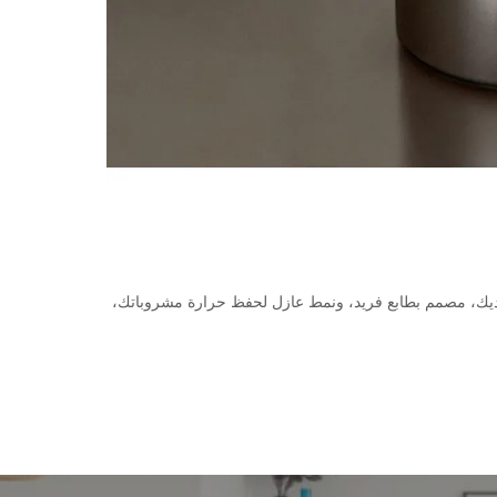
ديك، مصمم بطابع فريد، ونمط عازل لحفظ حرارة مشروباتك،