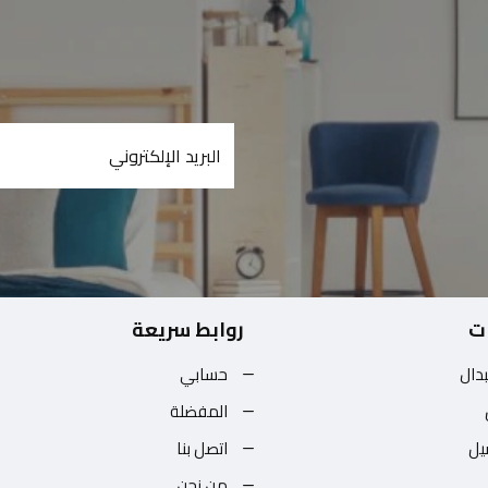
ت
روابط سريعة
بدال
حسابي
المفضلة
يل
اتصل بنا
من نحن