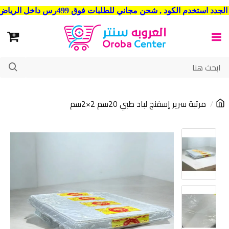
شحن مجاني للطلبات فوق 499رس داخل الرياض . وشحن الي جميع مدن المملكة العربية السعودية
مرتبة سرير إسفنج لباد طبي 20سم 2×2سم