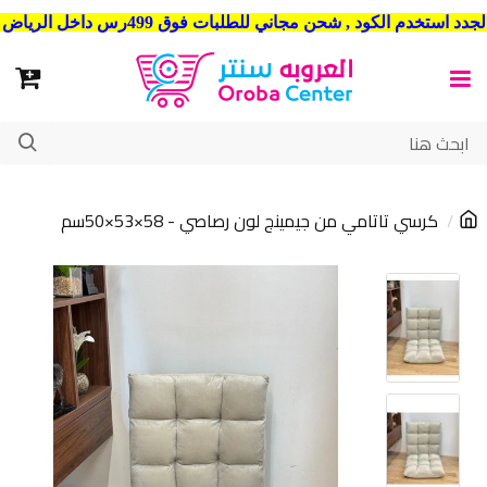
شحن مجاني للطلبات فوق 499رس داخل الرياض . وشحن الي جميع مدن المملكة العربية السعودية
كرسي تاتامي من جيمينج لون رصاصي - 58×53×50سم