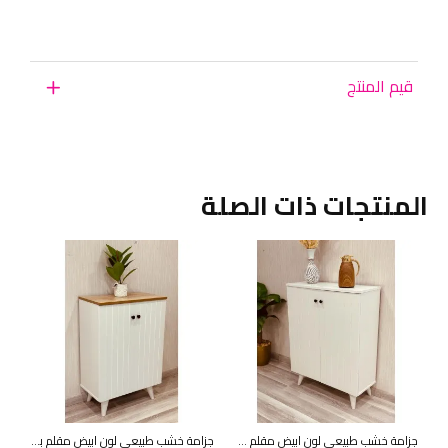
قيم المنتج
المنتجات ذات الصلة
جزامة خشب طبيعي لون ابيض مقلم 2 باب 33*80*105سم
جزامة خشب طبيعي لون ابيض مقلم بسطح بيج 2 باب 60*33*90 سم