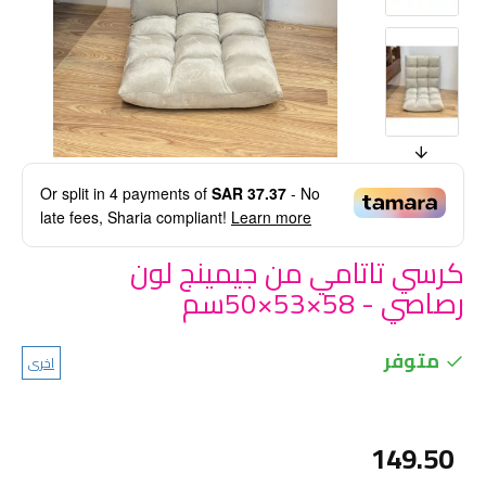
Or split in
4
payments of
SAR 37.37
- No
late fees, Sharia compliant!
Learn more
كرسي تاتامي من جيمينج لون
رصاصي - 58×53×50سم
متوفر
اخرى
149.50