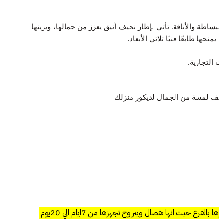
ساطة والأناقة. تأتي بإطار نحيف أنيق يعزز من جمالها، ويزينها
ا طابعًا فنيًا ثلاثي الأبعاد.
التجارية.
يف لمسة من الجمال لديكور منزلك
حيث انها تفصال ويتراوح تجهزها من 7ايام الي 20يوم