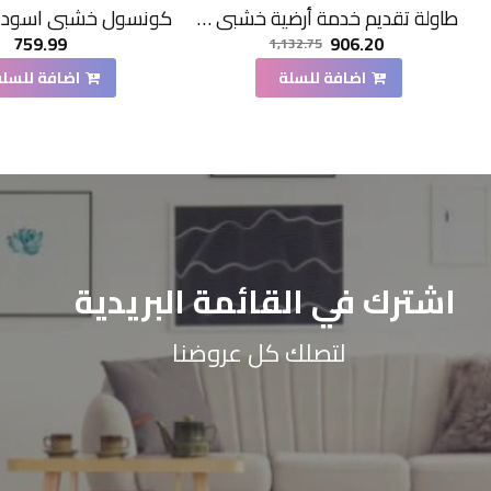
طاولة تقديم خدمة أرضية خشبي مدور 120*120*33سم
759.99
906.20
1,132.75
اضافة للسلة
اضافة للسلة
اشترك في القائمة البريدية
لتصلك كل عروضنا