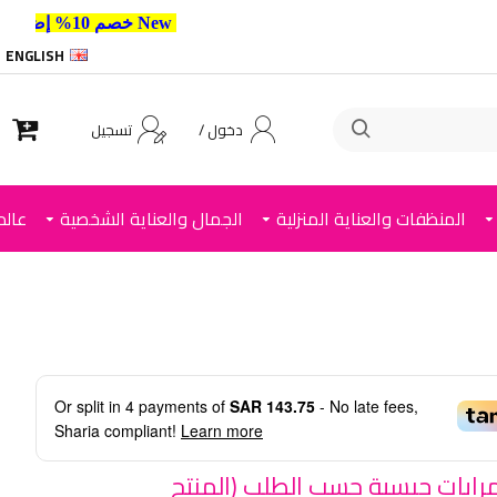
New خصم 10% إضافي للعملاء الجدد استخدم الكود ,
ENGLISH
دخول /
تسجيل
المنظفات والعناية المنزلية
الجمال والعناية الشخصية
عالم
Or split in
4
payments of
SAR 143.75
- No late fees,
Sharia compliant!
Learn more
رايات جبسية حسب الطلب (المنتج