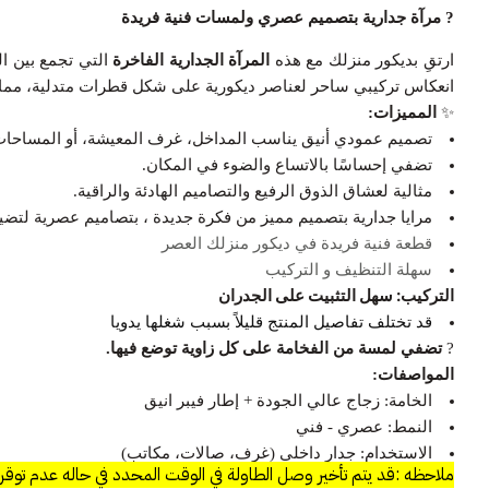
?
مرآة جدارية بتصميم عصري ولمسات فنية فريدة
ارتقِ بديكور منزلك مع هذه
المرآة الجدارية الفاخرة
التي تجمع بين الب
انعكاس تركيبي ساحر لعناصر ديكورية على شكل قطرات متدلية، مما يمنحه
✨
المميزات:
تصميم عمودي أنيق يناسب المداخل، غرف المعيشة، أو المساحات 
تضفي إحساسًا بالاتساع والضوء في المكان.
مثالية لعشاق الذوق الرفيع والتصاميم الهادئة والراقية.
مرايا جدارية بتصميم مميز من فكرة جديدة ، بتصاميم عصرية لتض
قطعة فنية فريدة في ديكور منزلك العصر
سهلة التنظيف و التركيب
التركيب:
سهل التثبيت على الجدران
قد تختلف تفاصيل المنتج قليلاً بسبب شغلها يدويا
?️
تضفي لمسة من الفخامة على كل زاوية توضع فيها.
المواصفات:
الخامة: زجاج عالي الجودة + إطار فيبر انيق
النمط: عصري - فني
الاستخدام: جدار داخلي (غرف، صالات، مكاتب)
ملاحظه :قد يتم تأخير وصل الطاولة في الوقت المحدد في حاله عدم توقرها بالفرع 