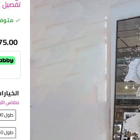
تفصيل )
متوفر
75.00
الخيارا
مقاس اللو
طول 100 سم في عرض 150سم
طول 150 سم في عرض 100سم