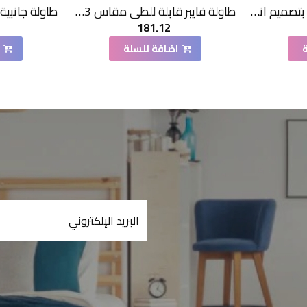
كونسول خشبي اسود بتصميم انيق 140×40×90سم
طاولة فايبر قابلة للطي مقاس 153 * 70*73سم
181.12
اضافة للسلة