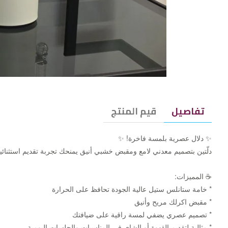
تفاصيل
قيم المنتج
✨ دلال عصرية بلمسة فاخرة! ✨
دلّتين بتصميم معدني لامع ومقبض خشبي أنيق يمنحك تجربة تقديم استثنائي
☕ المميزات:
* خامة ستانلس ستيل عالية الجودة تحافظ على الحرارة
* مقبض اكرلك مريح وأنيق
* تصميم عصري يضفي لمسة راقية على ضيافتك
* مثالية لتقديم القهوة أو الشاي في المناسبات والجلسات اليومية