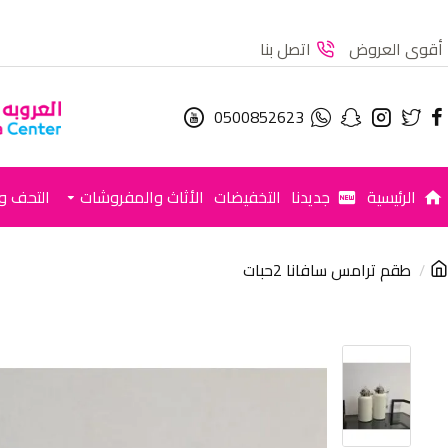
أقوى العروض
اتصل بنا
0500852623
الرئيسية
جديدنا
التخفيضات
الأثاث والمفروشات
التحف وا
طقم ترامس سافانا 2حبات