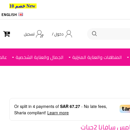
New خصم 10% إضافي للعملاء الجدد استخدم الكود ,
ENGLISH
دخول /
تسجيل
المنظفات والعناية المنزلية
الجمال والعناية الشخصية
عالم
Or split in
4
payments of
SAR 67.27
- No late fees,
Sharia compliant!
Learn more
 سافانا 2حبات