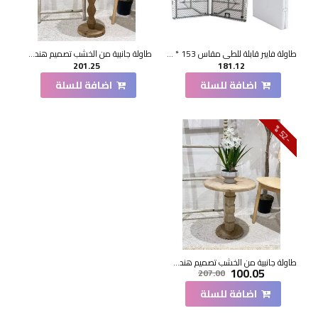
طاولة فايبر قابلة للطي مقاس 153 * 70*73سم
طاولة جانبية من الخشب تصميم هندسي ابداع مقاس51×36×36سم
201.25
181.12
اضافة للسلة
اضافة للسلة
2
5
-
%
طاولة جانبية من الخشب تصميم هندسي ابداع مقاس47×44×44سم
100.05
207.00
اضافة للسلة