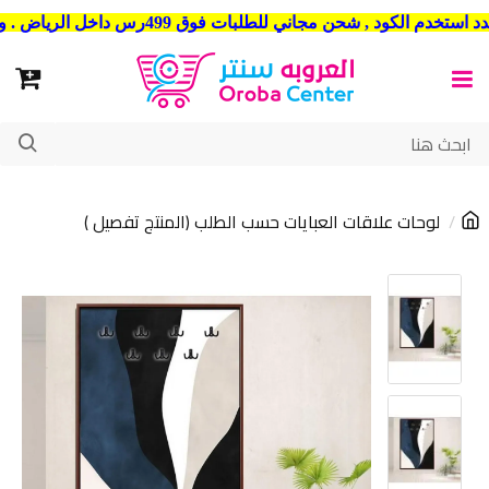
شحن مجاني للطلبات فوق 499رس داخل الرياض . وشحن الي جميع مدن المملكة العربية السعودية
لوحات علاقات العبايات حسب الطلب (المنتج تفصيل )