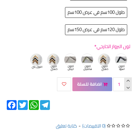
طول 100سم في عرض 100سم
طول 120سم في عرض 150سم
لون البرواز الخارجي
اللون
اللون
اللون
اللون
اللون
اللون بني
اسود
ذهبي
شامبين
ابيض
خشبي
اضافة للسلة
Facebook
Twitter
WhatsApp
Telegram
(0 التقييمات)
-
كتابة تعليق