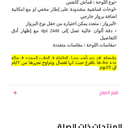
•نوع اللوحة : قماش كأنفس
•لوحات قماشية مشدودة على إطار مخفي او مع امكانية
اضافة برواز خارجي
•البرواز : متعدد يمكن اختياره من حقل نوع البرواز
• دقة ألوان عالية تصل إلى 2440 dpi مع إظهار أدق
التفاصيل
•مقاسات اللوحة : مقاسات متعددة
ملاحظه :قد يتم تأخير وصل الطاولة في الوقت المحدد في حاله
عدم توقرها بالفرع حيث انها تفصال ويتراوح تجهزها من 7ايام
الي 20يوم
قيم المنتج
المنتجات ذات الصلة