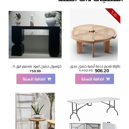
0
2
-
%
طاولة تقديم خدمة أرضية خشبي مدور 120*120*33سم
كونسول خشبي اسود بتصميم انيق 140×40×90سم
906.20
1,132.75
759.99
اضافة للسلة
اضافة للسلة