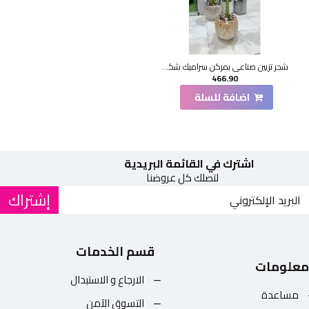
شجر تزيين صناعي بمركن سراميك شكل حديث 185سم
466.90
اضافة للسلة
اشترك في القائمة البريدية
لتصلك كل عروضنا
إشتراك
قسم الخدمات
معلومات
الارجاع و الاستبدال
مساعدة
التسوق الآمن