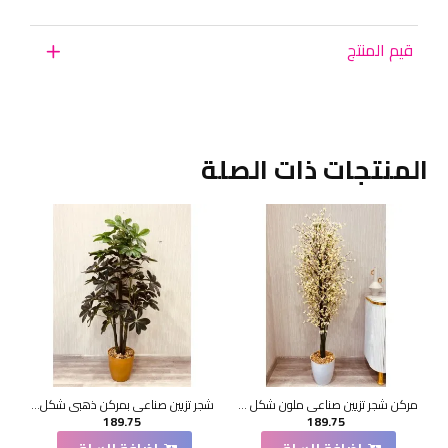
قيم المنتج
المنتجات ذات الصلة
مركن شجر تزيين صناعي ملون شكل حديث 175سم
شجر تزيين صناعي بمركن ذهبي شكل حديث 150سم
189.75
189.75