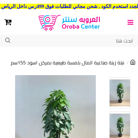
شحن مجاني للطلبات فوق 499رس داخل الرياض . وشحن الي جميع مدن المملكة العربية السعودية
نبتة زينة صناعية المال بلمسة طبيعية بمركن اسود 155سم