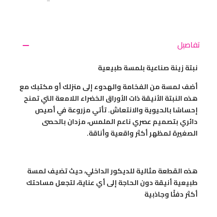
تفاصيل
نبتة زينة صناعية بلمسة طبيعية
أضف لمسة من الفخامة والهدوء إلى منزلك أو مكتبك مع
هذه النبتة الأنيقة ذات الأوراق الخضراء اللامعة التي تمنح
إحساسًا بالحيوية والانتعاش. تأتي مزروعة في أصيص
دائري بتصميم عصري ناعم الملمس، مزدان بالحصى
الصغيرة لمظهر أكثر واقعية وأناقة.
هذه القطعة مثالية للديكور الداخلي، حيث تضيف لمسة
طبيعية أنيقة دون الحاجة إلى أي عناية، لتجعل مساحتك
أكثر دفئًا وجاذبية