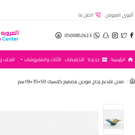
أقوى العروض
اتصل بنا
0500852623
الرئيسية
جديدنا
التخفيضات
الأثاث والمفروشات
التحف وا
صحن تقديم زجاج مودرن بتصميم كلاسيك 50×35×18سم