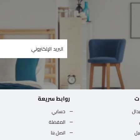
ت
روابط سريعة
بدال
حسابي
المفضلة
يل
اتصل بنا