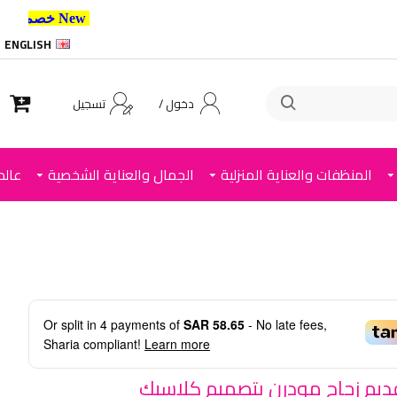
New خصم 10% إضافي للعملاء الجدد استخدم الكود ,
ENGLISH
دخول /
تسجيل
المنظفات والعناية المنزلية
الجمال والعناية الشخصية
عالم
Or split in
4
payments of
SAR 58.65
- No late fees,
Sharia compliant!
Learn more
يم زجاج مودرن بتصميم كلاسيك