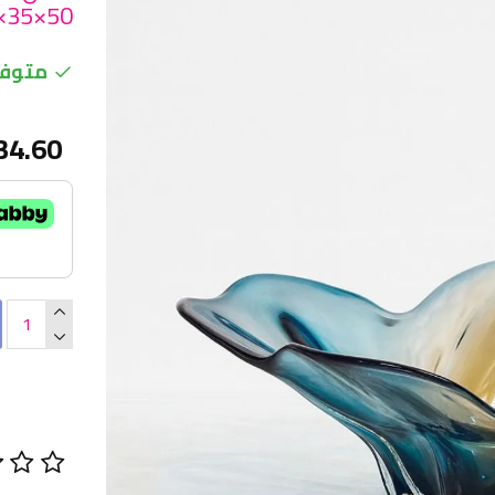
50×35×18سم
متوفر
34.60