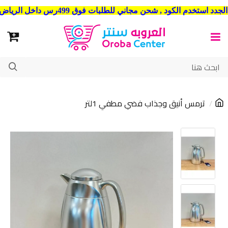
شحن مجاني للطلبات فوق 499رس داخل الرياض . وشحن الي جميع مدن المملكة العربية السعودية
ترمس أنيق وجذاب فضي مطفي 1لتر