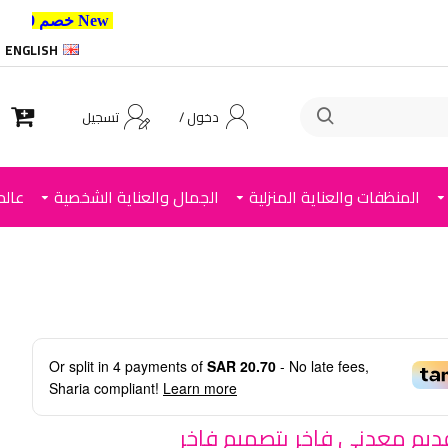
New خصم 10% إضافي للعملاء الجدد استخدم الكود ,
ENGLISH
دخول /
تسجيل
المنظفات والعناية المنزلية
الجمال والعناية الشخصية
عالم
Or split in
4
payments of
SAR 20.70
- No late fees,
Sharia compliant!
Learn more
يم معدني فاخر بتصميم فاخر