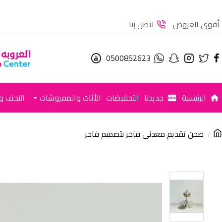
أقوى العروض
اتصل بنا
0500852623
الرئيسية
جديدنا
التخفيضات
الأثاث والمفروشات
التحف وا
صحن تقديم معدني فاخر بتصميم فاخر