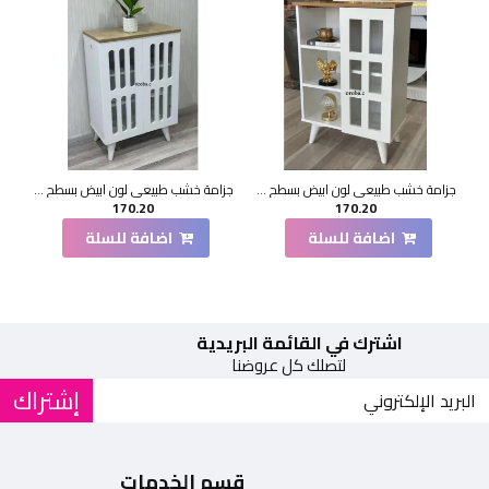
جزامة خشب طبيعي لون ابيض بسطح بيج1 باب 60*33*90 سم
جزامة خشب طبيعي لون ابيض بسطح بيج2 باب 60*33*90 سم
170.20
170.20
اضافة للسلة
اضافة للسلة
اشترك في القائمة البريدية
لتصلك كل عروضنا
إشتراك
قسم الخدمات