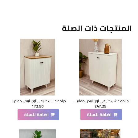
المنتجات ذات الصلة
جزامة خشب طبيعي لون ابيض مقلم 2 باب 33*80*105سم
جزامة خشب طبيعي لون ابيض مقلم بسطح بيج 2 باب 60*33*90 سم
172.50
247.25
اضافة للسلة
اضافة للسلة