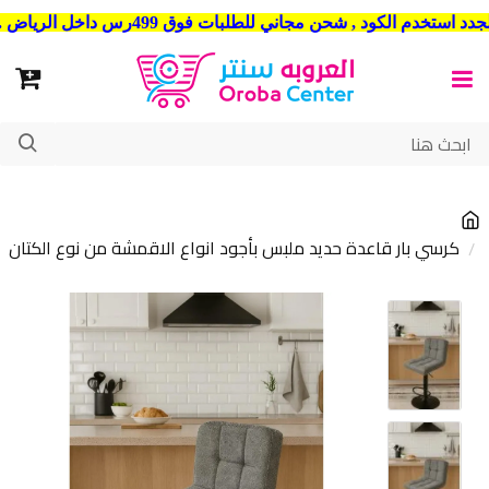
شحن مجاني للطلبات فوق 499رس داخل الرياض . وشحن الي جميع مدن المملكة العربية السعودية
كرسي بار قاعدة حديد ملبس بأجود انواع الاقمشة من نوع الكتان