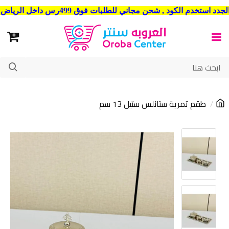
شحن مجاني للطلبات فوق 499رس داخل الرياض . وشحن الي جميع مدن المملكة العربية السعودية
طقم تمرية ستانلس ستيل 13 سم