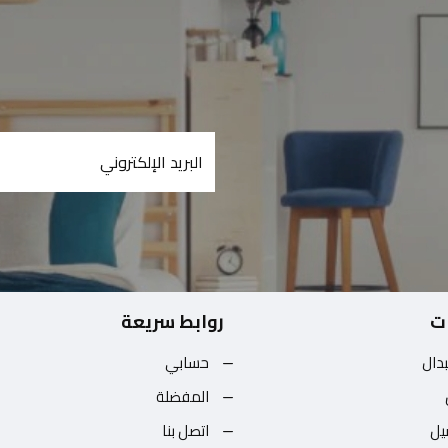
ت
روابط سريعة
بدال
حسابي
المفضلة
يل
اتصل بنا