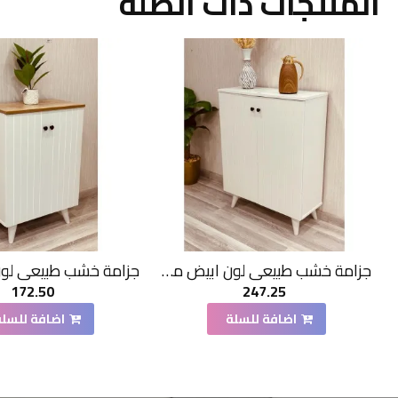
المنتجات ذات الصلة
جزامة خشب طبيعي لون ابيض مقلم 2 باب 33*80*105سم
172.50
247.25
اضافة للسلة
اضافة للسلة