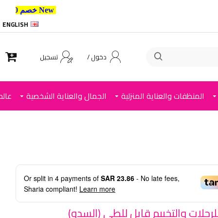
New خصم 10% إضافي للعملاء الجدد استخدم الكود ,
ENGLISH
دخول /
تسجيل
المنظفات والعناية المنزلية
الجمال والعناية الشخصية
عالم
Or split in
4
payments of
SAR 23.86
- No late fees,
Sharia compliant!
Learn more
رحلات والتخييم قابل للطي (السدو)