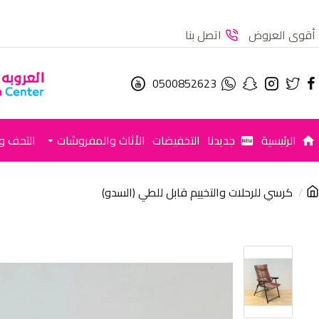
أقوى العروض
اتصل بنا
0500852623
الرئيسية
جديدنا
التخفيضات
الأثاث والمفروشات
التحف وا
كرسي للرحلات والتخييم قابل للطي (السدو)