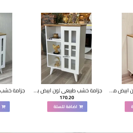
جزامة خشب طبيعي لون ابيض مقلم بسطح بيج 2 باب 60*33*90 سم
جزامة خشب طبيعي لون ابيض بسطح بيج1 باب 60*33*90 سم
170.20
اضافة للسلة