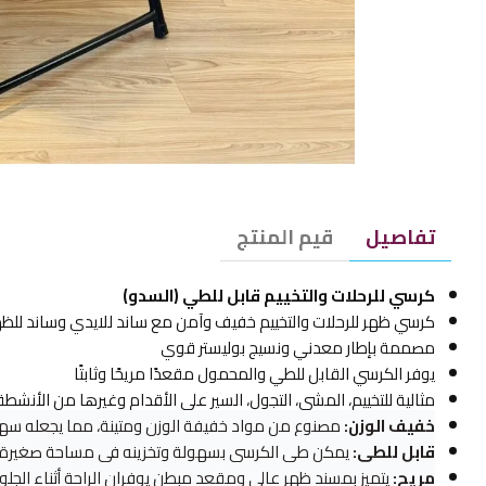
تفاصيل
قيم المنتج
كرسي للرحلات والتخييم قابل للطي (السدو)
كرسي ظهر للرحلات والتخييم خفيف وآمن مع ساند للايدي وساند للظهر
مصممة بإطار معدني ونسيج بوليستر قوي
يوفر الكرسي القابل للطي والمحمول مقعدًا مريحًا وثابتًا
مثالية للتخييم، المشي، التجول، السير على الأقدام وغيرها من الأنشط
خفيف الوزن:
مصنوع من مواد خفيفة الوزن ومتينة، مما يجعله سهل
قابل للطي:
يمكن طي الكرسي بسهولة وتخزينه في مساحة صغيرة.
مريح:
يتميز بمسند ظهر عالي ومقعد مبطن يوفران الراحة أثناء الجل