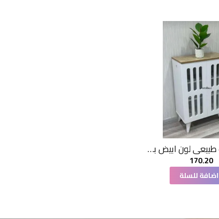
جزامة خشب طبيعي لون ابيض بسطح بيج2 باب 60*33*90 سم
170.20
اضافة للسلة