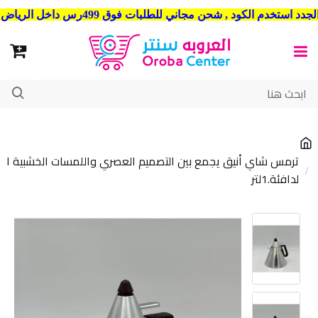
شحن مجاني للطلبات فوق 499رس داخل الرياض . وشحن الي جميع مدن المملكة العربية السعودية
ترمس شاي أنيق يجمع بين التصميم العصري واللمسات الخشبية ا
لدافئة.1لتر