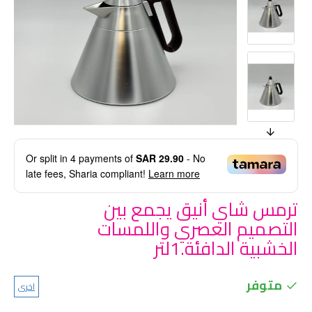
Or split in
4
payments of
SAR 29.90
- No
late fees, Sharia compliant!
Learn more
ترمس شاي أنيق يجمع بين
التصميم العصري واللمسات
الخشبية الدافئة.1لتر
متوفر
اخرى