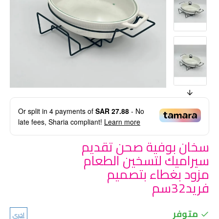
Or split in
4
payments of
SAR 27.88
- No
late fees, Sharia compliant!
Learn more
سخان بوفية صحن تقديم
سيراميك لتسخين الطعام
مزود بغطاء بتصميم
فريد32سم
متوفر
اخرى