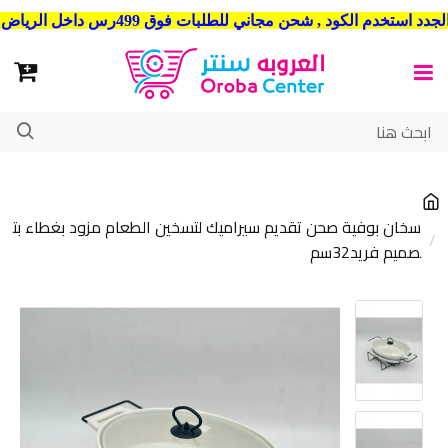
شحن مجاني للطلبات فوق 499رس داخل الرياض . وشحن الي جميع مدن المملكة العربية السعودية
سخان بوفية صحن تقديم سيراميك لتسخين الطعام مزود بغطاء بت
صميم فريد32سم