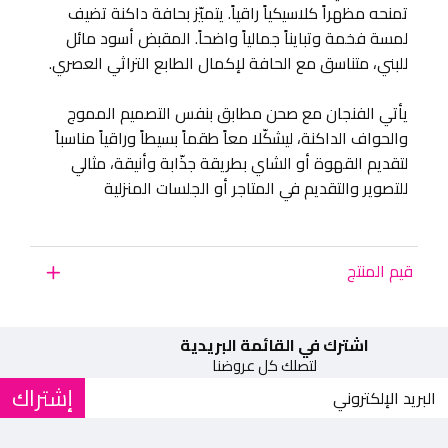
تمنحه مظهراً كلاسيكياً راقياً. يتميّز بحافة داكنة تضيف
لمسة فخمة وتبايناً جمالياً واضحاً. المقبض أسود مائل
للبني، متناسق مع الحافة لإكمال الطابع التراثي العصري.
يأتي الفنجان مع صحن مطابق بنفس التصميم المموج
والحواف الداكنة، ليشكّلا معاً طقماً بسيطاً وراقياً مناسباً
لتقديم القهوة أو الشاي بطريقة جذّابة وأنيقة، مثالي
للتصوير والتقديم في المتاجر أو الجلسات المنزلية
قيم المنتج
اشترك في القائمة البريدية
لتصلك كل عروضنا
إشتراك