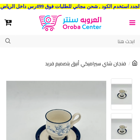
شحن مجاني للطلبات فوق 499رس داخل الرياض . وشحن الي جميع مدن المملكة العربية السعودية
فنجان شاي سيراميكي أنيق بتصميم فريد