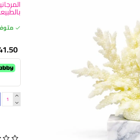
المرجان
بالطبيعة وا
متوفر
41.50