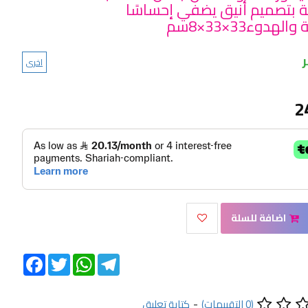
ية بتصميم أنيق يضفي إحساسًا
لهدوء33×33×8سم
اخرى
2
اضافة للسلة
Facebook
Twitter
WhatsApp
Telegram
(0 التقييمات)
-
كتابة تعليق