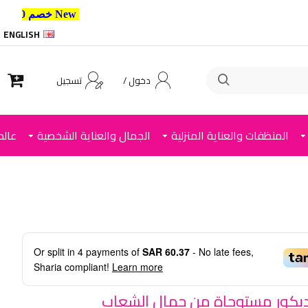
New خصم 10% إضافي للعملاء الجدد استخدم الكود ,
ENGLISH
دخول /
تسجيل
المنظفات والعناية المنزلية
الجمال والعناية الشخصية
عالم
Or split in
4
payments of
SAR 60.37
- No late fees,
Sharia compliant!
Learn more
يكور مستوحاة من جمال الشعاب