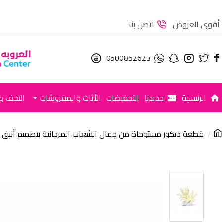
أقوى العروض
اتصل بنا
0500852623
الرئيسية
جديدنا
التخفيضات
الأثاث والمفروشات
التحف وا
قطعة ديكور مستوحاة من جمال الشعاب المرجانية بتصميم أنيق يضفي إح