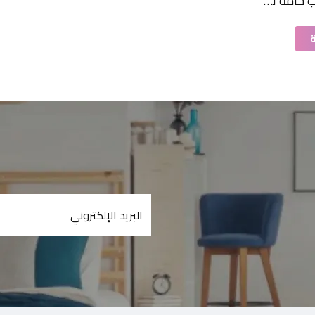
فازة زجاج شفاف مذهب خامة ثقيلة 21 سم