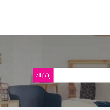
إشتراك