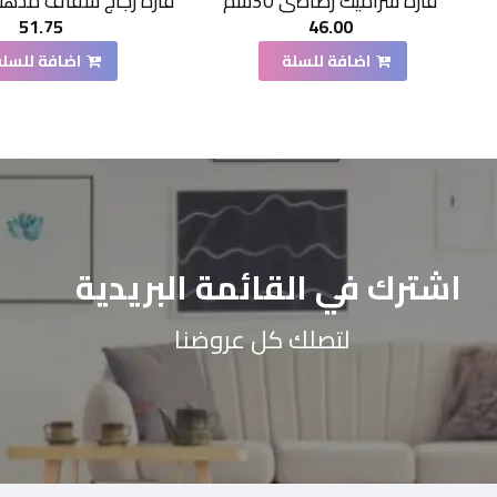
فازة سراميك رصاصي 30سم
51.75
46.00
اضافة للسلة
اضافة للسلة
اشترك في القائمة البريدية
لتصلك كل عروضنا