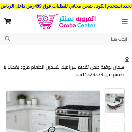
شحن مجاني للطلبات فوق 499رس داخل الرياض . وشحن الي جميع مدن المملكة العربية السعودية
سخان بوفية صحن تقديم سيراميك لتسخين الطعام مزود بغطاء بت
صميم فريد33×23×11سم