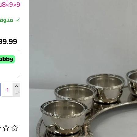
9×9×8سم
متوفر
99.99