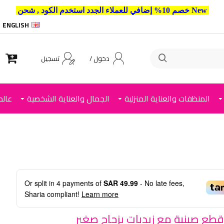
% إضافي للعملاء الجدد استخدم الكود ,
شحن مجاني للطلبات فوق 499رس داخل الرياض . وشحن الي جمي
ENGLISH
دخول /
تسجيل
المنظفات والعناية المنزلية
الجمال والعناية الشخصية
عالم
Or split in
4
payments of
SAR 49.99
- No late fees,
Sharia compliant!
Learn more
قم 6 قطع صينية مع زبديات بزجاج صغير