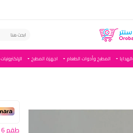
New خصم 10
لهدايا
المطبخ وأدوات الطعام
اجهزة المطبخ
الإلكترونيات
ط