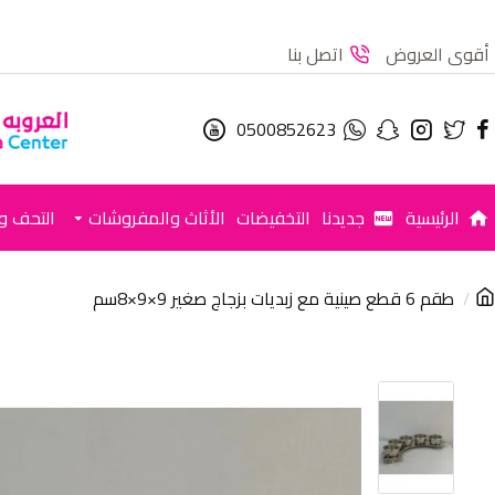
أقوى العروض
اتصل بنا
0500852623
الرئيسية
جديدنا
التخفيضات
الأثاث والمفروشات
التحف وا
طقم 6 قطع صينية مع زبديات بزجاج صغير 9×9×8سم