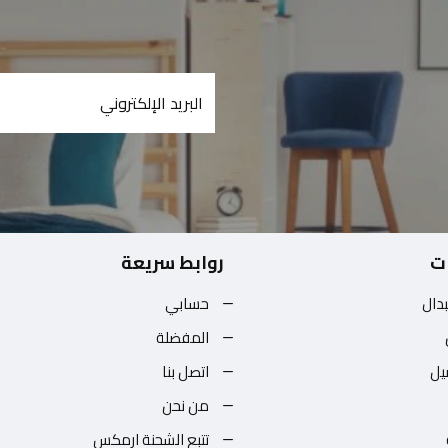
ت
روابط سريعة
بدال
حسابي
المفضلة
يل
اتصل بنا
من نحن
تتبع الشحنة ارمكس