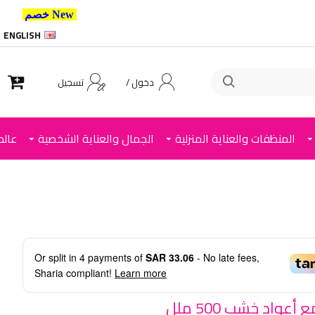
New خصم 10% إضافي للعملاء الجدد استخدم الكود ,
ENGLISH
دخول /
تسجيل
المنظفات والعناية المنزلية
الجمال والعناية الشخصية
عالم
Or split in
4
payments of
SAR 33.06
- No late fees,
Sharia compliant!
Learn more
عواد خشب 500 ملل