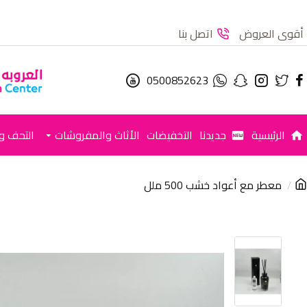
أقوى العروض
اتصل بنا
0500852623
الرئيسية
جديدنا
التخفيضات
الأثاث والمفروشات
التحف وا
معطر مع أعواد خشب 500 ملل