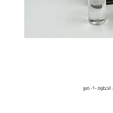
وة -1- ضع