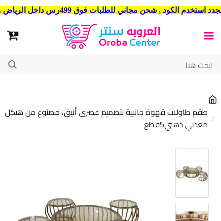
شحن مجاني للطلبات فوق 499رس داخل الرياض . وشحن الي جميع مدن المملكة العربية السعودية
طقم طاولات قهوة جانبية بتصميم عصري أنيق، مصنوع من هيكل
معدني ذهبي5قطع