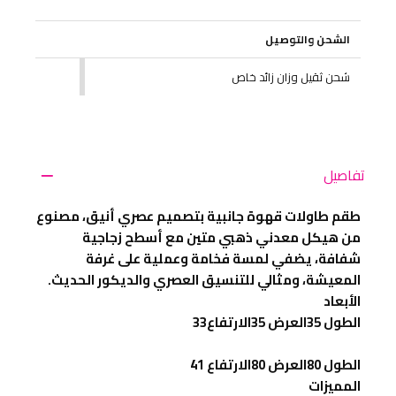
الشحن والتوصيل
شحن ثقيل وزان زائد خاص
تفاصيل
طقم طاولات قهوة جانبية بتصميم عصري أنيق، مصنوع
من هيكل معدني ذهبي متين مع أسطح زجاجية
شفافة، يضفي لمسة فخامة وعملية على غرفة
المعيشة، ومثالي للتنسيق العصري والديكور الحديث.
الأبعاد
الطول 35العرض 35الارتفاع33
الطول 80العرض 80الارتفاع 41
المميزات