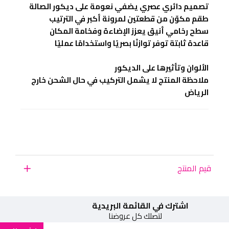
تصميم دائري عصري يضفي نعومة على ديكور الصالة
طقم مكوّن من قطعتين لمرونة أكبر في الترتيب
سطح رخامي أنيق يعزز الإضاءة وفخامة المكان
قاعدة ثابتة توفر توازنًا بصريًا واستخدامًا عمليًا
الألوان وتأثيرها على الديكور
ملاحظة المنتج لا يشمل التركيب في حال الشحن خارج
الرياض
قيم المنتج
اشترك في القائمة البريدية
لتصلك كل عروضنا