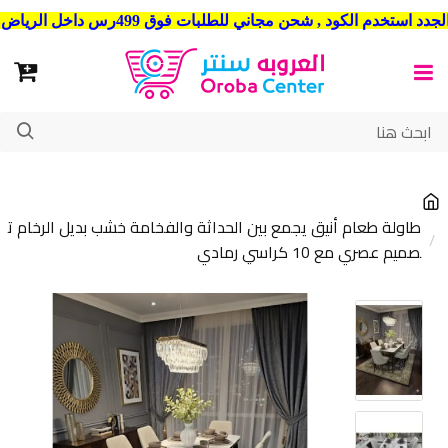
شحن مجاني للطلبات فوق 499رس داخل الرياض . وشحن الي جميع مدن المملكة العربية السعودية
طاولة طعام أنيق يجمع بين الحداثة والفخامة خشب بديل الرخام ت
صميم عصري مع 10 كراسي رمادي