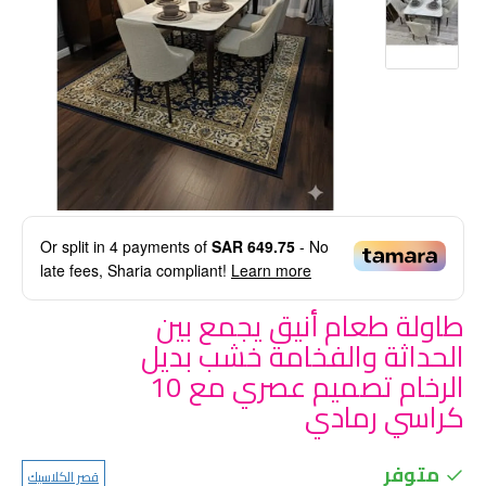
Or split in
4
payments of
SAR 649.75
- No
late fees, Sharia compliant!
Learn more
طاولة طعام أنيق يجمع بين
الحداثة والفخامة خشب بديل
الرخام تصميم عصري مع 10
كراسي رمادي
متوفر
قصر الكلاسيك