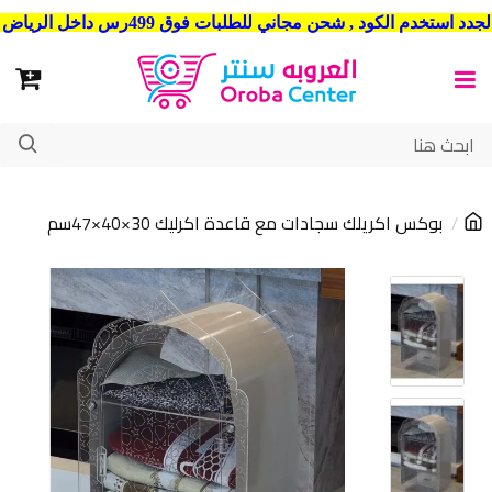
شحن مجاني للطلبات فوق 499رس داخل الرياض . وشحن الي جميع مدن المملكة العربية السعودية
بوكس اكريلك سجادات مع قاعدة اكرليك 30×40×47سم