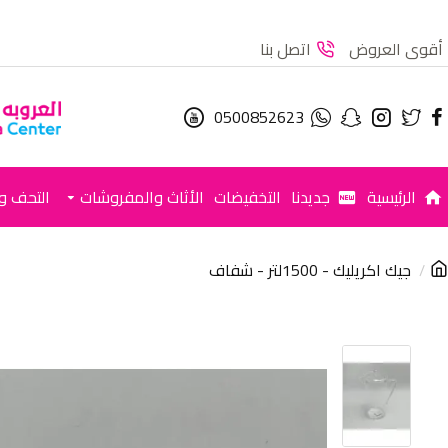
أقوى العروض
اتصل بنا
0500852623
الرئيسية
جديدنا
التخفيضات
الأثاث والمفروشات
التحف وا
جيك اكريليك - 1500لتر - شفاف