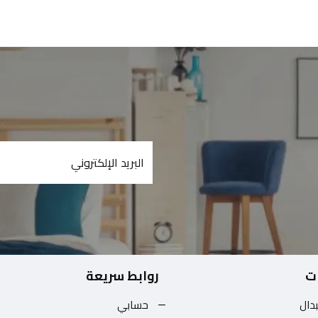
ت
روابط سريعة
بدال
حسابي