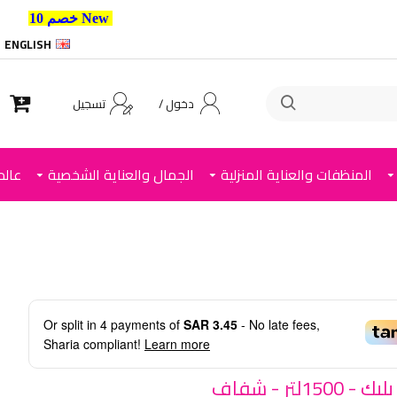
New خصم 10% إضافي للعملاء الجدد استخدم الكود ,
ENGLISH
دخول /
تسجيل
المنظفات والعناية المنزلية
الجمال والعناية الشخصية
عالم
Or split in
4
payments of
SAR 3.45
- No late fees,
Sharia compliant!
Learn more
150لتر - شفاف