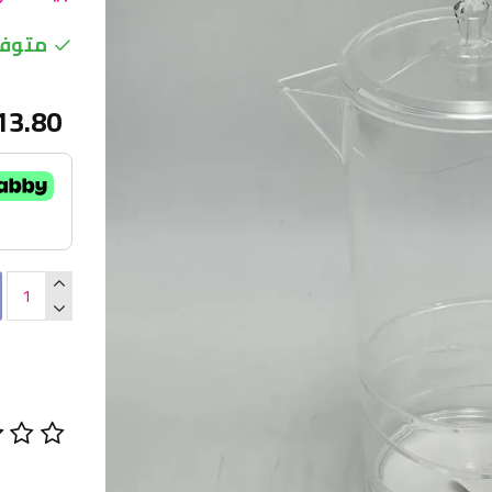
متوفر
13.80