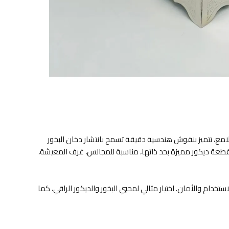
ع، تتميز بنقوش هندسية دقيقة تسمح بانتشار دخان البخور
طعة ديكور مميزة بحد ذاتها، مناسبة للمجالس، غرف المعيشة،
خدام والأمان. اختيار مثالي لمحبي البخور والديكور الراقي، كما