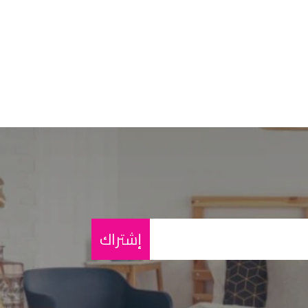
إشتراك