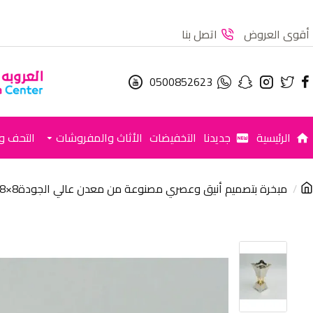
أقوى العروض
اتصل بنا
0500852623
الرئيسية
جديدنا
التخفيضات
الأثاث والمفروشات
التحف وا
مبخرة بتصميم أنيق وعصري مصنوعة من معدن عالي الجودة8×8×18سم