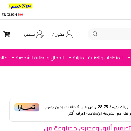
New خصم 10% إضافي للعملاء الجدد استخدم الكود ,
ENGLISH
دخول /
تسجيل
المنظفات والعناية المنزلية
الجمال والعناية الشخصية
عالم
اتورتك بقيمة
28.75 ر.س
على
4
دفعات بدون رسوم
وافقة مع الشريعة الإسلامية
اعرف أكثر
بتصميم أنيق وعصري مصنوعة من