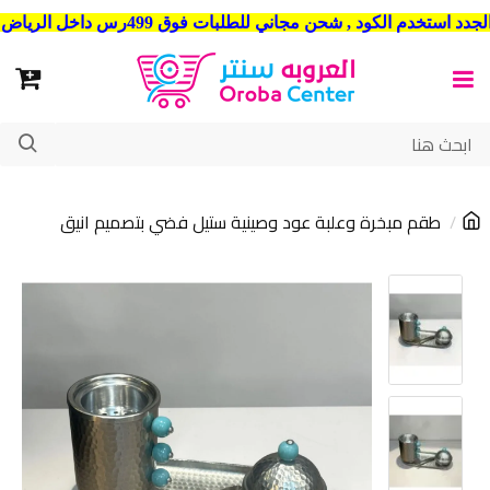
شحن مجاني للطلبات فوق 499رس داخل الرياض . وشحن الي جميع مدن المملكة العربية السعودية
طقم مبخرة وعلبة عود وصينية ستيل فضي بتصميم انيق