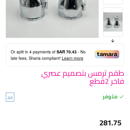
Or split in
4
payments of
SAR 70.43
- No
late fees, Sharia compliant!
Learn more
طقم ترمس بتصميم عصري
فاخر 2قطع
متوفر
اريج
281.75