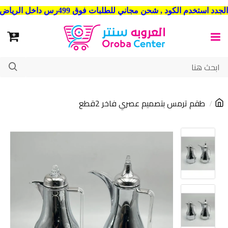
شحن مجاني للطلبات فوق 499رس داخل الرياض . وشحن الي جميع مدن المملكة العربية السعودية
طقم ترمس بتصميم عصري فاخر 2قطع