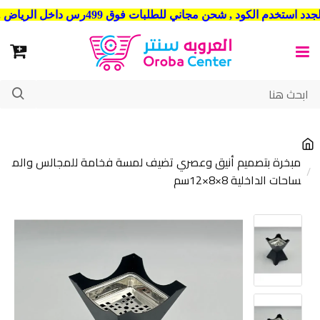
شحن مجاني للطلبات فوق 499رس داخل الرياض . وشحن الي جميع مدن المملكة العربية السعودية
مبخرة بتصميم أنيق وعصري تضيف لمسة فخامة للمجالس والم
ساحات الداخلية 8×8×12سم