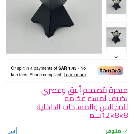
Or split in
4
payments of
SAR 1.43
- No
late fees, Sharia compliant!
Learn more
مبخرة بتصميم أنيق وعصري
تضيف لمسة فخامة
للمجالس والمساحات الداخلية
8×8×12سم
متوفر
اخرى