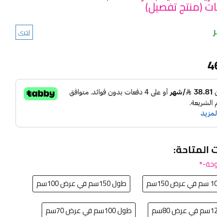
ت (منتج تفصيل)
اخرى
4
ت المتاحة:
حة-
طول 150سم في عرض 100سم
طول 100سم في عرض 70سم