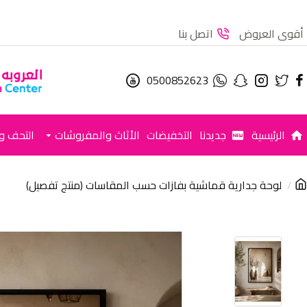
أقوى العروض
اتصل بنا
0500852623
الرئيسية
جديدنا
التخفيضات
الأثاث والمفروشات
التحف وا
لوحة جدارية قماشية بفازات حسب المقاسات (منتج تفصيل)