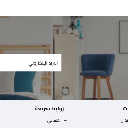
ت
روابط سريعة
بدال
حسابي