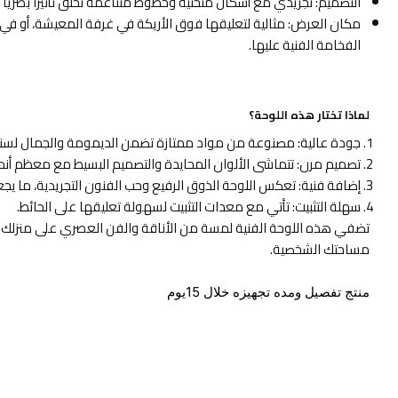
التصميم: تجريدي مع أشكال منحنية وخطوط متناغمة تخلق تأثيرًا بصريًا جذا
مكان العرض: مثالية لتعليقها فوق الأريكة في غرفة المعيشة، أو 
الفخامة الفنية عليها.
لماذا تختار هذه اللوحة؟
جودة عالية: مصنوعة من مواد ممتازة تضمن الديمومة والجمال لسن
تصميم مرن: تتماشى الألوان المحايدة والتصميم البسيط مع معظم أنماط
إضافة فنية: تعكس اللوحة الذوق الرفيع وحب الفنون التجريدية، ما يج
سهلة التثبيت: تأتي مع معدات التثبيت لسهولة تعليقها على الحائط.
تضفي هذه اللوحة الفنية لمسة من الأناقة والفن العصري على منزلك أو 
مساحتك الشخصية.
منتج تفصيل ومده تجهيزه خلال 15يوم