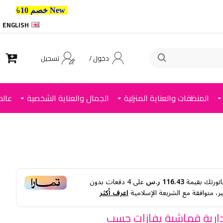
New خصم 10% إضافي للعملاء الجدد استخدم الكود ,
ENGLISH
دخول /
تسجيل
المنظفات والعناية المنزلية
الجمال والعناية الشخصية
عالم
اتورتك بقيمة
116.43 ر.س
على
4
دفعات بدون
ر، متوافقة مع الشريعة الإسلامية
اعرف أكثر
ارية قماشية بفازات حسب