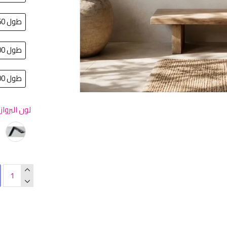
طول 160سم في عرض 80سم
طول 100سم في عرض 200سم
طول 100سم في عرض 100سم
لون البرواز