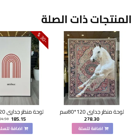
المنتجات ذات الصلة
0
3
-
%
لوحة منظر جداري 120*80سم
لوحة منظر جداري 120*80سم
185.15
278.30
64.50
اضافة للسلة
اضافة للسلة