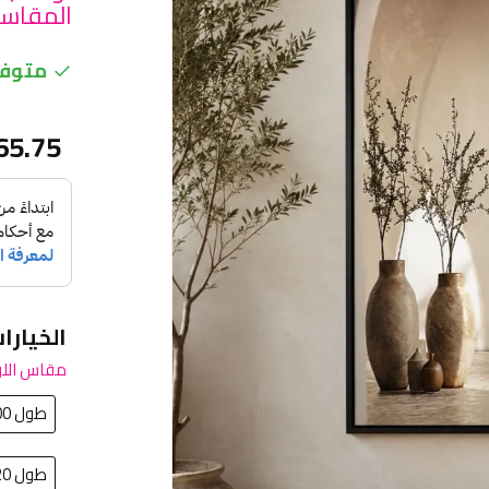
المقاسا
متوفر
65.75
الخيارا
مقاس اللو
طول 100 سم في عرض 150سم
طول 120سم في عرض 80سم