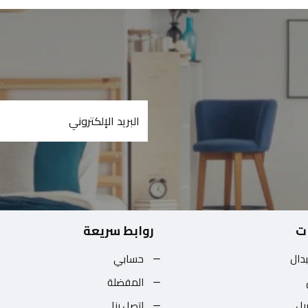
ت
روابط سريعة
بدال
حسابي
المفضلة
يل
اتصل بنا