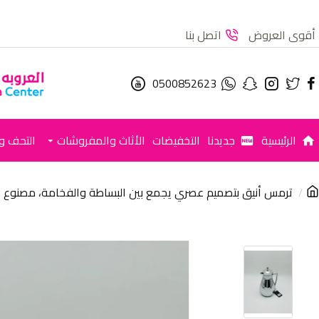
أقوى العروض
اتصل بنا
0500852623
الرئيسية
جديدنا
التخفيضات
الأثاث والمفروشات
التحف وا
ترمس أنيق بتصميم عصري يجمع بين البساطة والفخامة، مصنوع م