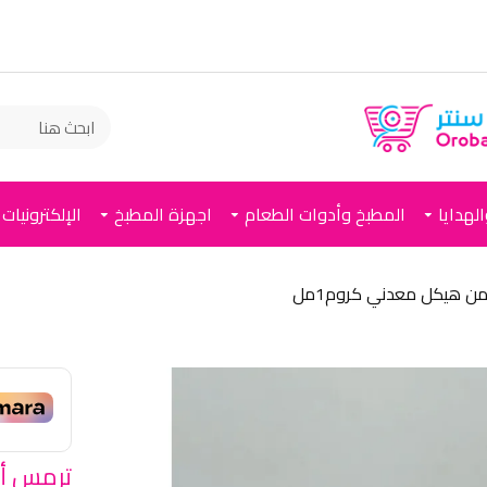
لهدايا
المطبخ وأدوات الطعام
اجهزة المطبخ
الإلكترونيات
ن هيكل معدني كروم1مل
ترمس أن