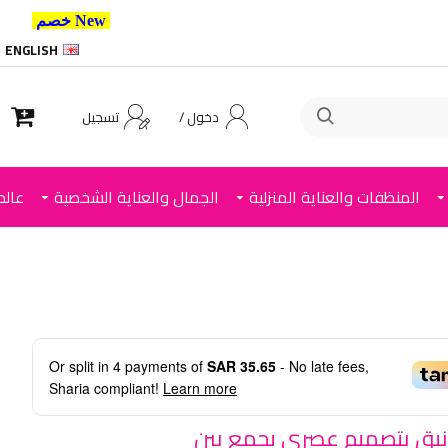
New خصم 10% إضافي للعملاء الجدد استخدم الكود ,
ENGLISH
دخول /
تسجيل
المنظفات والعناية المنزلية
الجمال والعناية الشخصية
عالم
Or split in
4
payments of
SAR 35.65
- No late fees,
Sharia compliant!
Learn more
يق بتصميم عصري يجمع بين