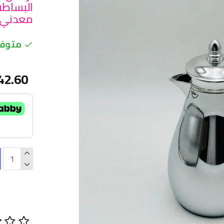
البساطة
معدني كر
متوفر
42.60