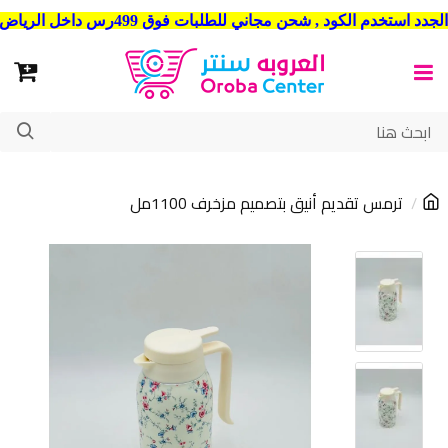
شحن مجاني للطلبات فوق 499رس داخل الرياض . وشحن الي جميع مدن المملكة العربية السعودية
ترمس تقديم أنيق بتصميم مزخرف 1100مل